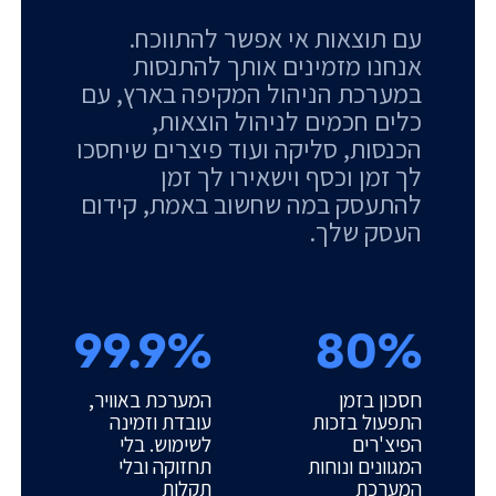
עם תוצאות אי אפשר להתווכח.
אנחנו מזמינים אותך להתנסות
במערכת הניהול המקיפה בארץ, עם
כלים חכמים לניהול הוצאות,
הכנסות, סליקה ועוד פיצרים שיחסכו
לך זמן וכסף וישאירו לך זמן
להתעסק במה שחשוב באמת, קידום
העסק שלך.
99.9%
80%
חסכון בזמן
המערכת באוויר,
התפעול בזכות
עובדת וזמינה
הפיצ'רים
לשימוש. בלי
המגוונים ונוחות
תחזוקה ובלי
המערכת
תקלות