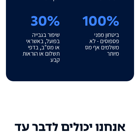
30%
100%
ביטחון מפני
שיפור בגבייה
פספוסים - לא
בפועל, באשראי
משלמים אף מס
או מס"ב, בדפי
מיותר
תשלום או הוראות
קבע
אנחנו יכולים לדבר עד