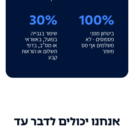
30%
100%
ביטחון מפני
שיפור בגבייה
פספוסים - לא
בפועל, באשראי
משלמים אף מס
או מס"ב, בדפי
מיותר
תשלום או הוראות
קבע
אנחנו יכולים לדבר עד