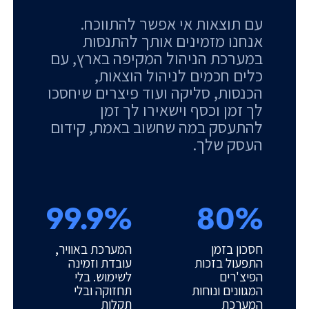
עם תוצאות אי אפשר להתווכח.
אנחנו מזמינים אותך להתנסות
במערכת הניהול המקיפה בארץ, עם
כלים חכמים לניהול הוצאות,
הכנסות, סליקה ועוד פיצרים שיחסכו
לך זמן וכסף וישאירו לך זמן
להתעסק במה שחשוב באמת, קידום
העסק שלך.
99.9%
80%
חסכון בזמן
המערכת באוויר,
התפעול בזכות
עובדת וזמינה
הפיצ'רים
לשימוש. בלי
המגוונים ונוחות
תחזוקה ובלי
המערכת
תקלות