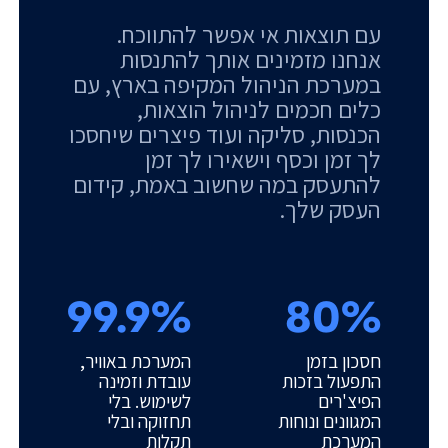
עם תוצאות אי אפשר להתווכח.
אנחנו מזמינים אותך להתנסות
במערכת הניהול המקיפה בארץ, עם
כלים חכמים לניהול הוצאות,
הכנסות, סליקה ועוד פיצרים שיחסכו
לך זמן וכסף וישאירו לך זמן
להתעסק במה שחשוב באמת, קידום
העסק שלך.
99.9%
80%
חסכון בזמן
המערכת באוויר,
התפעול בזכות
עובדת וזמינה
הפיצ'רים
לשימוש. בלי
המגוונים ונוחות
תחזוקה ובלי
המערכת
תקלות