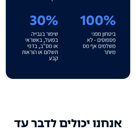
30%
100%
ביטחון מפני
שיפור בגבייה
פספוסים - לא
בפועל, באשראי
משלמים אף מס
או מס"ב, בדפי
מיותר
תשלום או הוראות
קבע
אנחנו יכולים לדבר עד