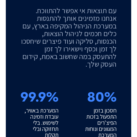
עם תוצאות אי אפשר להתווכח.
אנחנו מזמינים אותך להתנסות
במערכת הניהול המקיפה בארץ, עם
כלים חכמים לניהול הוצאות,
הכנסות, סליקה ועוד פיצרים שיחסכו
לך זמן וכסף וישאירו לך זמן
להתעסק במה שחשוב באמת, קידום
העסק שלך.
99.9%
80%
חסכון בזמן
המערכת באוויר,
התפעול בזכות
עובדת וזמינה
הפיצ'רים
לשימוש. בלי
המגוונים ונוחות
תחזוקה ובלי
המערכת
תקלות