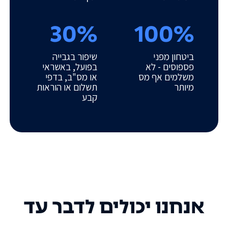
30%
100%
ביטחון מפני
שיפור בגבייה
פספוסים - לא
בפועל, באשראי
משלמים אף מס
או מס"ב, בדפי
מיותר
תשלום או הוראות
קבע
אנחנו יכולים לדבר עד