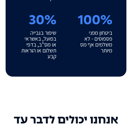
30%
100%
ביטחון מפני
שיפור בגבייה
פספוסים - לא
בפועל, באשראי
משלמים אף מס
או מס"ב, בדפי
מיותר
תשלום או הוראות
קבע
אנחנו יכולים לדבר עד