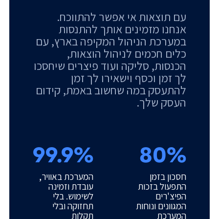
עם תוצאות אי אפשר להתווכח.
אנחנו מזמינים אותך להתנסות
במערכת הניהול המקיפה בארץ, עם
כלים חכמים לניהול הוצאות,
הכנסות, סליקה ועוד פיצרים שיחסכו
לך זמן וכסף וישאירו לך זמן
להתעסק במה שחשוב באמת, קידום
העסק שלך.
99.9%
80%
חסכון בזמן
המערכת באוויר,
התפעול בזכות
עובדת וזמינה
הפיצ'רים
לשימוש. בלי
המגוונים ונוחות
תחזוקה ובלי
המערכת
תקלות