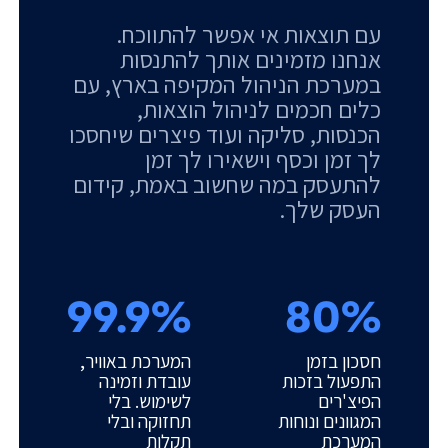
עם תוצאות אי אפשר להתווכח.
אנחנו מזמינים אותך להתנסות
במערכת הניהול המקיפה בארץ, עם
כלים חכמים לניהול הוצאות,
הכנסות, סליקה ועוד פיצרים שיחסכו
לך זמן וכסף וישאירו לך זמן
להתעסק במה שחשוב באמת, קידום
העסק שלך.
99.9%
80%
חסכון בזמן
המערכת באוויר,
התפעול בזכות
עובדת וזמינה
הפיצ'רים
לשימוש. בלי
המגוונים ונוחות
תחזוקה ובלי
המערכת
תקלות