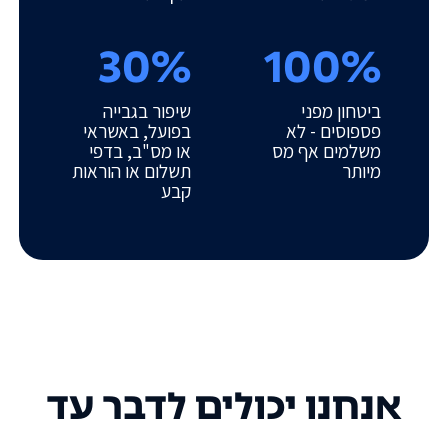
30%
100%
ביטחון מפני
שיפור בגבייה
פספוסים - לא
בפועל, באשראי
משלמים אף מס
או מס"ב, בדפי
מיותר
תשלום או הוראות
קבע
אנחנו יכולים לדבר עד