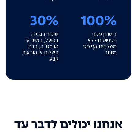
30%
100%
ביטחון מפני
שיפור בגבייה
פספוסים - לא
בפועל, באשראי
משלמים אף מס
או מס"ב, בדפי
מיותר
תשלום או הוראות
קבע
אנחנו יכולים לדבר עד