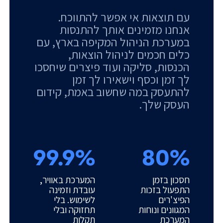
עם תוצאות אי אפשר להתווכח.
אנחנו מזמינים אותך להתנסות
במערכת הניהול המקיפה בארץ, עם
כלים חכמים לניהול הוצאות,
הכנסות, סליקה ועוד פיצרים שיחסכו
לך זמן וכסף וישאירו לך זמן
להתעסק במה שחשוב באמת, קידום
העסק שלך.
99.9%
80%
חסכון בזמן
המערכת באוויר,
התפעול בזכות
עובדת וזמינה
הפיצ'רים
לשימוש. בלי
המגוונים ונוחות
תחזוקה ובלי
המערכת
תקלות