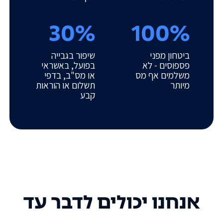
30%
100%
ביטחון מפני
שיפור בגבייה
פספוסים - לא
בפועל, באשראי
משלמים אף מס
או מס"ב, בדפי
מיותר
תשלום או הוראות
קבע
אנחנו יכולים לדבר עד