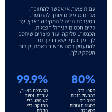
עם תוצאות אי אפשר להתווכח.
אנחנו מזמינים אותך להתנסות
במערכת הניהול המקיפה בארץ, עם
כלים חכמים לניהול הוצאות,
הכנסות, סליקה ועוד פיצרים שיחסכו
לך זמן וכסף וישאירו לך זמן
להתעסק במה שחשוב באמת, קידום
העסק שלך.
99.9%
80%
חסכון בזמן
המערכת באוויר,
התפעול בזכות
עובדת וזמינה
הפיצ'רים
לשימוש. בלי
המגוונים ונוחות
תחזוקה ובלי
המערכת
תקלות