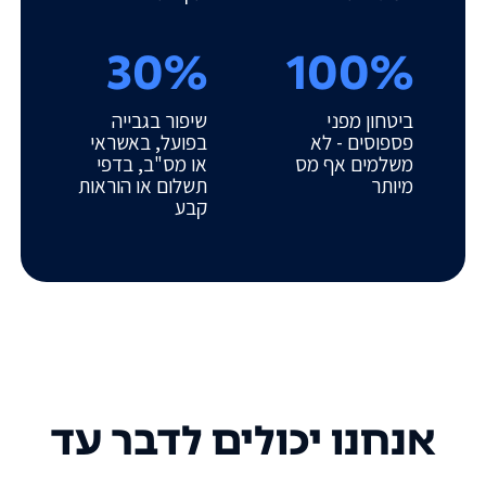
30%
100%
ביטחון מפני
שיפור בגבייה
פספוסים - לא
בפועל, באשראי
משלמים אף מס
או מס"ב, בדפי
מיותר
תשלום או הוראות
קבע
אנחנו יכולים לדבר עד