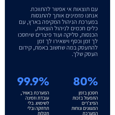
עם תוצאות אי אפשר להתווכח.
אנחנו מזמינים אותך להתנסות
במערכת הניהול המקיפה בארץ, עם
כלים חכמים לניהול הוצאות,
הכנסות, סליקה ועוד פיצרים שיחסכו
לך זמן וכסף וישאירו לך זמן
להתעסק במה שחשוב באמת, קידום
העסק שלך.
99.9%
80%
חסכון בזמן
המערכת באוויר,
התפעול בזכות
עובדת וזמינה
הפיצ'רים
לשימוש. בלי
המגוונים ונוחות
תחזוקה ובלי
המערכת
תקלות