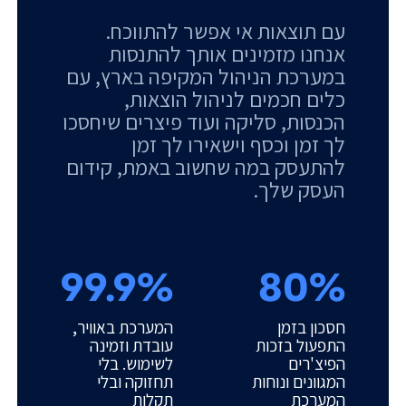
עם תוצאות אי אפשר להתווכח.
אנחנו מזמינים אותך להתנסות
במערכת הניהול המקיפה בארץ, עם
כלים חכמים לניהול הוצאות,
הכנסות, סליקה ועוד פיצרים שיחסכו
לך זמן וכסף וישאירו לך זמן
להתעסק במה שחשוב באמת, קידום
העסק שלך.
99.9%
80%
חסכון בזמן
המערכת באוויר,
התפעול בזכות
עובדת וזמינה
הפיצ'רים
לשימוש. בלי
המגוונים ונוחות
תחזוקה ובלי
המערכת
תקלות