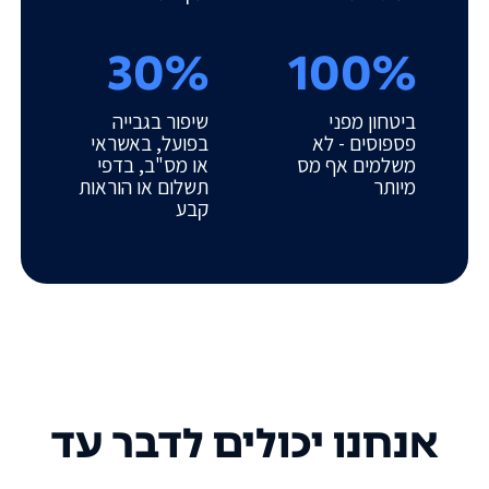
30%
100%
ביטחון מפני
שיפור בגבייה
פספוסים - לא
בפועל, באשראי
משלמים אף מס
או מס"ב, בדפי
מיותר
תשלום או הוראות
קבע
אנחנו יכולים לדבר עד