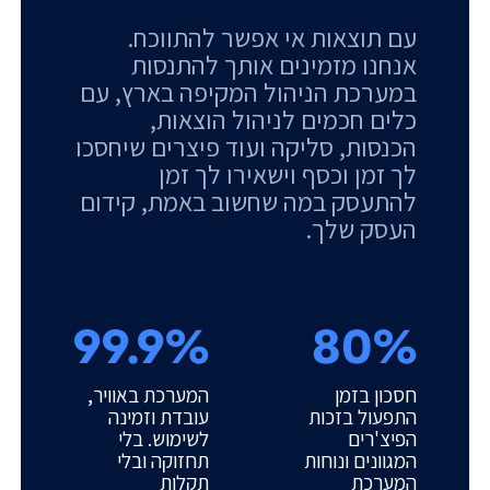
עם תוצאות אי אפשר להתווכח.
אנחנו מזמינים אותך להתנסות
במערכת הניהול המקיפה בארץ, עם
כלים חכמים לניהול הוצאות,
הכנסות, סליקה ועוד פיצרים שיחסכו
לך זמן וכסף וישאירו לך זמן
להתעסק במה שחשוב באמת, קידום
העסק שלך.
99.9%
80%
חסכון בזמן
המערכת באוויר,
התפעול בזכות
עובדת וזמינה
הפיצ'רים
לשימוש. בלי
המגוונים ונוחות
תחזוקה ובלי
המערכת
תקלות