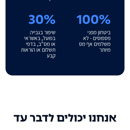
30%
100%
ביטחון מפני
שיפור בגבייה
פספוסים - לא
בפועל, באשראי
משלמים אף מס
או מס"ב, בדפי
מיותר
תשלום או הוראות
קבע
אנחנו יכולים לדבר עד