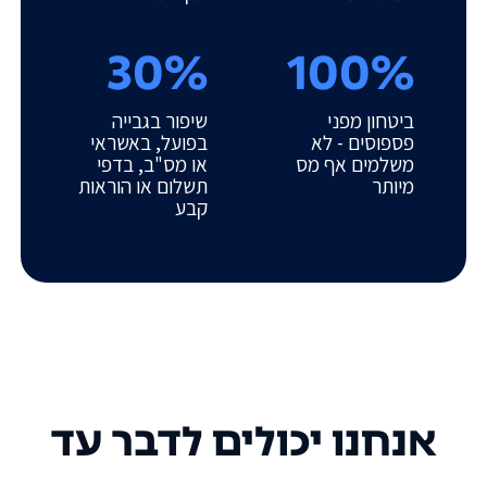
30%
100%
ביטחון מפני
שיפור בגבייה
פספוסים - לא
בפועל, באשראי
משלמים אף מס
או מס"ב, בדפי
מיותר
תשלום או הוראות
קבע
אנחנו יכולים לדבר עד