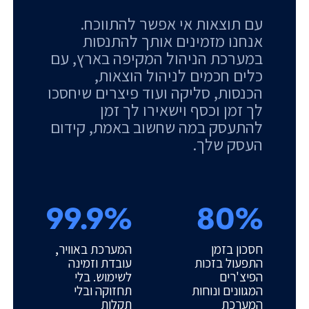
עם תוצאות אי אפשר להתווכח.
אנחנו מזמינים אותך להתנסות
במערכת הניהול המקיפה בארץ, עם
כלים חכמים לניהול הוצאות,
הכנסות, סליקה ועוד פיצרים שיחסכו
לך זמן וכסף וישאירו לך זמן
להתעסק במה שחשוב באמת, קידום
העסק שלך.
99.9%
80%
חסכון בזמן
המערכת באוויר,
התפעול בזכות
עובדת וזמינה
הפיצ'רים
לשימוש. בלי
המגוונים ונוחות
תחזוקה ובלי
המערכת
תקלות