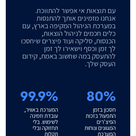
עם תוצאות אי אפשר להתווכח.
אנחנו מזמינים אותך להתנסות
במערכת הניהול המקיפה בארץ, עם
כלים חכמים לניהול הוצאות,
הכנסות, סליקה ועוד פיצרים שיחסכו
לך זמן וכסף וישאירו לך זמן
להתעסק במה שחשוב באמת, קידום
העסק שלך.
99.9%
80%
חסכון בזמן
המערכת באוויר,
התפעול בזכות
עובדת וזמינה
הפיצ'רים
לשימוש. בלי
המגוונים ונוחות
תחזוקה ובלי
המערכת
תקלות