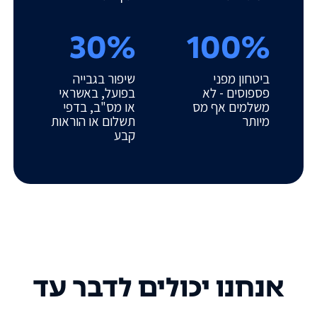
30%
100%
ביטחון מפני
שיפור בגבייה
פספוסים - לא
בפועל, באשראי
משלמים אף מס
או מס"ב, בדפי
מיותר
תשלום או הוראות
קבע
אנחנו יכולים לדבר עד