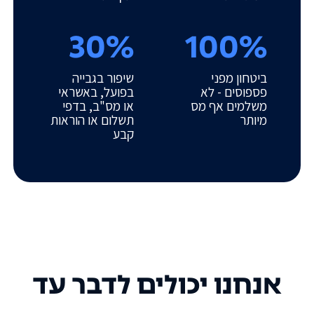
30%
100%
ביטחון מפני
שיפור בגבייה
פספוסים - לא
בפועל, באשראי
משלמים אף מס
או מס"ב, בדפי
מיותר
תשלום או הוראות
קבע
אנחנו יכולים לדבר עד