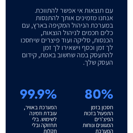
עם תוצאות אי אפשר להתווכח.
אנחנו מזמינים אותך להתנסות
במערכת הניהול המקיפה בארץ, עם
כלים חכמים לניהול הוצאות,
הכנסות, סליקה ועוד פיצרים שיחסכו
לך זמן וכסף וישאירו לך זמן
להתעסק במה שחשוב באמת, קידום
העסק שלך.
99.9%
80%
חסכון בזמן
המערכת באוויר,
התפעול בזכות
עובדת וזמינה
הפיצ'רים
לשימוש. בלי
המגוונים ונוחות
תחזוקה ובלי
המערכת
תקלות