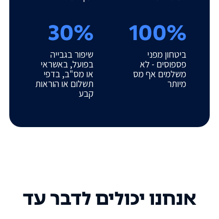
30%
100%
ביטחון מפני
שיפור בגבייה
פספוסים - לא
בפועל, באשראי
משלמים אף מס
או מס"ב, בדפי
מיותר
תשלום או הוראות
קבע
אנחנו יכולים לדבר עד