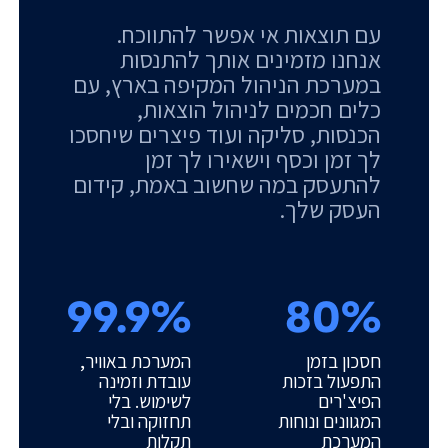
עם תוצאות אי אפשר להתווכח.
אנחנו מזמינים אותך להתנסות
במערכת הניהול המקיפה בארץ, עם
כלים חכמים לניהול הוצאות,
הכנסות, סליקה ועוד פיצרים שיחסכו
לך זמן וכסף וישאירו לך זמן
להתעסק במה שחשוב באמת, קידום
העסק שלך.
99.9%
80%
חסכון בזמן
המערכת באוויר,
התפעול בזכות
עובדת וזמינה
הפיצ'רים
לשימוש. בלי
המגוונים ונוחות
תחזוקה ובלי
המערכת
תקלות