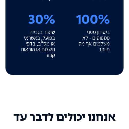
30%
100%
ביטחון מפני
שיפור בגבייה
פספוסים - לא
בפועל, באשראי
משלמים אף מס
או מס"ב, בדפי
מיותר
תשלום או הוראות
קבע
אנחנו יכולים לדבר עד