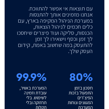
עם תוצאות אי אפשר להתווכח.
אנחנו מזמינים אותך להתנסות
במערכת הניהול המקיפה בארץ, עם
כלים חכמים לניהול הוצאות,
הכנסות, סליקה ועוד פיצרים שיחסכו
לך זמן וכסף וישאירו לך זמן
להתעסק במה שחשוב באמת, קידום
העסק שלך.
99.9%
80%
חסכון בזמן
המערכת באוויר,
התפעול בזכות
עובדת וזמינה
הפיצ'רים
לשימוש. בלי
המגוונים ונוחות
תחזוקה ובלי
המערכת
תקלות