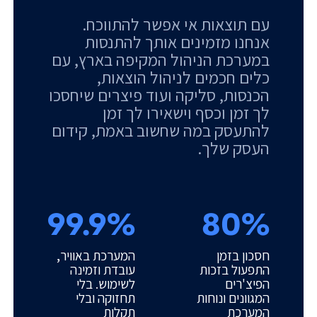
עם תוצאות אי אפשר להתווכח.
אנחנו מזמינים אותך להתנסות
במערכת הניהול המקיפה בארץ, עם
כלים חכמים לניהול הוצאות,
הכנסות, סליקה ועוד פיצרים שיחסכו
לך זמן וכסף וישאירו לך זמן
להתעסק במה שחשוב באמת, קידום
העסק שלך.
99.9%
80%
חסכון בזמן
המערכת באוויר,
התפעול בזכות
עובדת וזמינה
הפיצ'רים
לשימוש. בלי
המגוונים ונוחות
תחזוקה ובלי
המערכת
תקלות