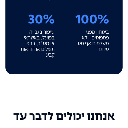
30%
100%
ביטחון מפני
שיפור בגבייה
פספוסים - לא
בפועל, באשראי
משלמים אף מס
או מס"ב, בדפי
מיותר
תשלום או הוראות
קבע
אנחנו יכולים לדבר עד