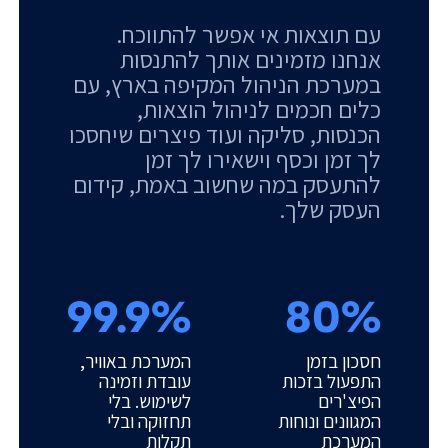
עם תוצאות אי אפשר להתווכח.
אנחנו מזמינים אותך להתנסות
במערכת הניהול המקיפה בארץ, עם
כלים חכמים לניהול הוצאות,
הכנסות, סליקה ועוד פיצרים שיחסכו
לך זמן וכסף וישאירו לך זמן
להתעסק במה שחשוב באמת, קידום
העסק שלך.
99.9%
80%
חסכון בזמן
המערכת באוויר,
התפעול בזכות
עובדת וזמינה
הפיצ'רים
לשימוש. בלי
המגוונים ונוחות
תחזוקה ובלי
המערכת
תקלות