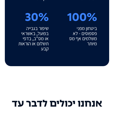
30%
100%
ביטחון מפני
שיפור בגבייה
פספוסים - לא
בפועל, באשראי
משלמים אף מס
או מס"ב, בדפי
מיותר
תשלום או הוראות
קבע
אנחנו יכולים לדבר עד