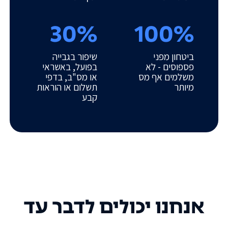
30%
100%
ביטחון מפני
שיפור בגבייה
פספוסים - לא
בפועל, באשראי
משלמים אף מס
או מס"ב, בדפי
מיותר
תשלום או הוראות
קבע
אנחנו יכולים לדבר עד