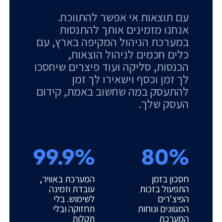
עם תוצאות אי אפשר להתווכח.
אנחנו מזמינים אותך להתנסות
במערכת הניהול המקיפה בארץ, עם
כלים חכמים לניהול הוצאות,
הכנסות, סליקה ועוד פיצרים שיחסכו
לך זמן וכסף וישאירו לך זמן
להתעסק במה שחשוב באמת, קידום
העסק שלך.
99.9%
80%
חסכון בזמן
המערכת באוויר,
התפעול בזכות
עובדת וזמינה
הפיצ'רים
לשימוש. בלי
המגוונים ונוחות
תחזוקה ובלי
המערכת
תקלות