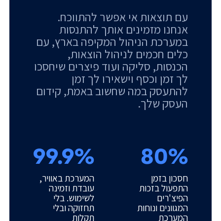
עם תוצאות אי אפשר להתווכח.
אנחנו מזמינים אותך להתנסות
במערכת הניהול המקיפה בארץ, עם
כלים חכמים לניהול הוצאות,
הכנסות, סליקה ועוד פיצרים שיחסכו
לך זמן וכסף וישאירו לך זמן
להתעסק במה שחשוב באמת, קידום
העסק שלך.
99.9%
80%
חסכון בזמן
המערכת באוויר,
התפעול בזכות
עובדת וזמינה
הפיצ'רים
לשימוש. בלי
המגוונים ונוחות
תחזוקה ובלי
המערכת
תקלות