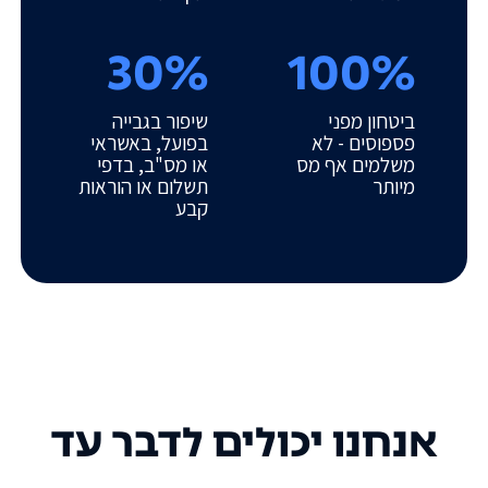
30%
100%
ביטחון מפני
שיפור בגבייה
פספוסים - לא
בפועל, באשראי
משלמים אף מס
או מס"ב, בדפי
מיותר
תשלום או הוראות
קבע
אנחנו יכולים לדבר עד