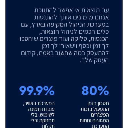
עם תוצאות אי אפשר להתווכח.
אנחנו מזמינים אותך להתנסות
במערכת הניהול המקיפה בארץ, עם
כלים חכמים לניהול הוצאות,
הכנסות, סליקה ועוד פיצרים שיחסכו
לך זמן וכסף וישאירו לך זמן
להתעסק במה שחשוב באמת, קידום
העסק שלך.
99.9%
80%
חסכון בזמן
המערכת באוויר,
התפעול בזכות
עובדת וזמינה
הפיצ'רים
לשימוש. בלי
המגוונים ונוחות
תחזוקה ובלי
המערכת
תקלות