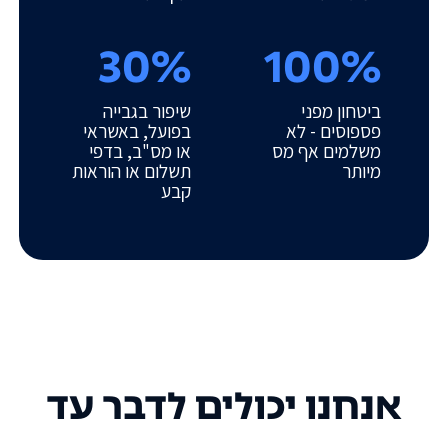
30%
100%
ביטחון מפני
שיפור בגבייה
פספוסים - לא
בפועל, באשראי
משלמים אף מס
או מס"ב, בדפי
מיותר
תשלום או הוראות
קבע
אנחנו יכולים לדבר עד