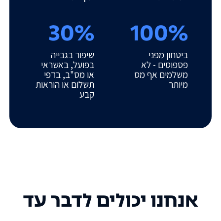
30%
100%
ביטחון מפני
שיפור בגבייה
פספוסים - לא
בפועל, באשראי
משלמים אף מס
או מס"ב, בדפי
מיותר
תשלום או הוראות
קבע
אנחנו יכולים לדבר עד