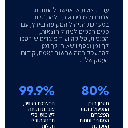
עם תוצאות אי אפשר להתווכח.
אנחנו מזמינים אותך להתנסות
במערכת הניהול המקיפה בארץ, עם
כלים חכמים לניהול הוצאות,
הכנסות, סליקה ועוד פיצרים שיחסכו
לך זמן וכסף וישאירו לך זמן
להתעסק במה שחשוב באמת, קידום
העסק שלך.
99.9%
80%
חסכון בזמן
המערכת באוויר,
התפעול בזכות
עובדת וזמינה
הפיצ'רים
לשימוש. בלי
המגוונים ונוחות
תחזוקה ובלי
המערכת
תקלות