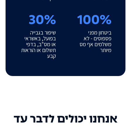
30%
100%
ביטחון מפני
שיפור בגבייה
פספוסים - לא
בפועל, באשראי
משלמים אף מס
או מס"ב, בדפי
מיותר
תשלום או הוראות
קבע
אנחנו יכולים לדבר עד