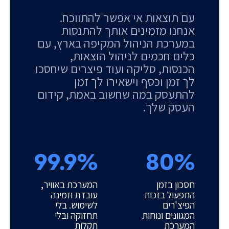
עם תוצאות אי אפשר להתווכח.
אנחנו מזמינים אותך להתנסות
במערכת הניהול המקיפה בארץ, עם
כלים חכמים לניהול הוצאות,
הכנסות, סליקה ועוד פיצרים שיחסכו
לך זמן וכסף וישאירו לך זמן
להתעסק במה שחשוב באמת, קידום
העסק שלך.
99.9%
80%
חסכון בזמן
המערכת באוויר,
התפעול בזכות
עובדת וזמינה
הפיצ'רים
לשימוש. בלי
המגוונים ונוחות
תחזוקה ובלי
המערכת
תקלות