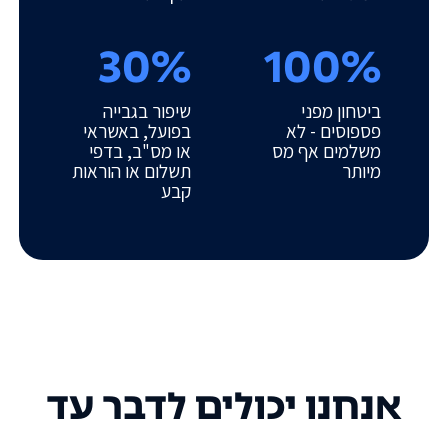
30%
100%
ביטחון מפני
שיפור בגבייה
פספוסים - לא
בפועל, באשראי
משלמים אף מס
או מס"ב, בדפי
מיותר
תשלום או הוראות
קבע
אנחנו יכולים לדבר עד