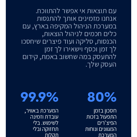
עם תוצאות אי אפשר להתווכח.
אנחנו מזמינים אותך להתנסות
במערכת הניהול המקיפה בארץ, עם
כלים חכמים לניהול הוצאות,
הכנסות, סליקה ועוד פיצרים שיחסכו
לך זמן וכסף וישאירו לך זמן
להתעסק במה שחשוב באמת, קידום
העסק שלך.
99.9%
80%
חסכון בזמן
המערכת באוויר,
התפעול בזכות
עובדת וזמינה
הפיצ'רים
לשימוש. בלי
המגוונים ונוחות
תחזוקה ובלי
המערכת
תקלות