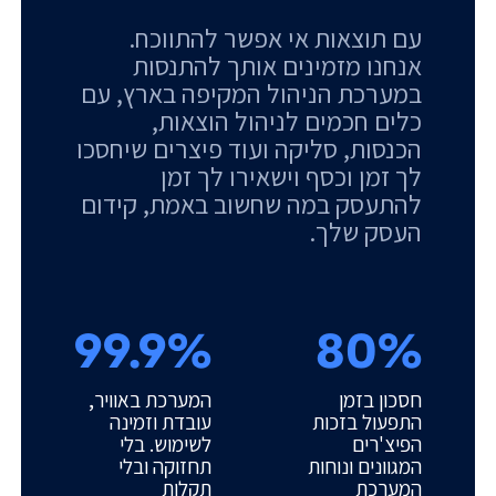
עם תוצאות אי אפשר להתווכח.
אנחנו מזמינים אותך להתנסות
במערכת הניהול המקיפה בארץ, עם
כלים חכמים לניהול הוצאות,
הכנסות, סליקה ועוד פיצרים שיחסכו
לך זמן וכסף וישאירו לך זמן
להתעסק במה שחשוב באמת, קידום
העסק שלך.
99.9%
80%
חסכון בזמן
המערכת באוויר,
התפעול בזכות
עובדת וזמינה
הפיצ'רים
לשימוש. בלי
המגוונים ונוחות
תחזוקה ובלי
המערכת
תקלות