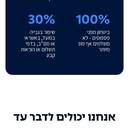
30%
100%
ביטחון מפני
שיפור בגבייה
פספוסים - לא
בפועל, באשראי
משלמים אף מס
או מס"ב, בדפי
מיותר
תשלום או הוראות
קבע
אנחנו יכולים לדבר עד