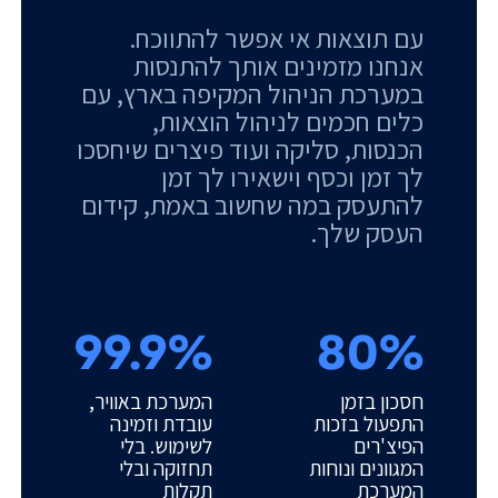
עם תוצאות אי אפשר להתווכח.
אנחנו מזמינים אותך להתנסות
במערכת הניהול המקיפה בארץ, עם
כלים חכמים לניהול הוצאות,
הכנסות, סליקה ועוד פיצרים שיחסכו
לך זמן וכסף וישאירו לך זמן
להתעסק במה שחשוב באמת, קידום
העסק שלך.
99.9%
80%
חסכון בזמן
המערכת באוויר,
התפעול בזכות
עובדת וזמינה
הפיצ'רים
לשימוש. בלי
המגוונים ונוחות
תחזוקה ובלי
המערכת
תקלות