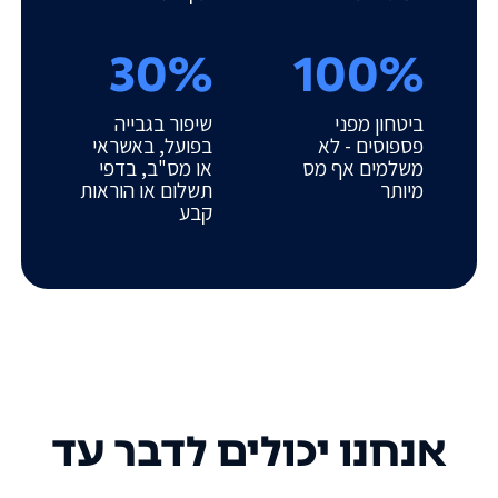
30%
100%
ביטחון מפני
שיפור בגבייה
פספוסים - לא
בפועל, באשראי
משלמים אף מס
או מס"ב, בדפי
מיותר
תשלום או הוראות
קבע
אנחנו יכולים לדבר עד